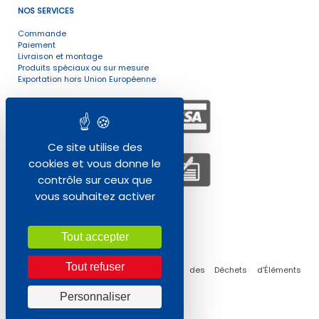
NOS SERVICES
Commande
Paiement
Livraison et montage
Produits spéciaux ou sur mesure
Exportation hors Union Européenne
Ce site utilise des
cookies et vous donne le
contrôle sur ceux que
vous souhaitez activer
ENVIRONNEMENT
Tout accepter
Tout refuser
Collecte, traitement et réutilisation des Déchets d'Éléments
d'Ameublement (DEA) Professionnels
Personnaliser