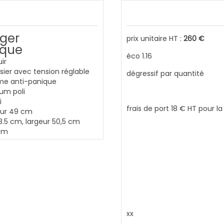
ger
prix unitaire HT :
260 €
ique
éco 1.16
ir
ssier avec tension réglable
dégressif par quantité
ème anti-panique
um poli
i
frais de port 18 € HT pour l
eur 49 cm
8.5 cm, largeur 50,5 cm
 cm
xx