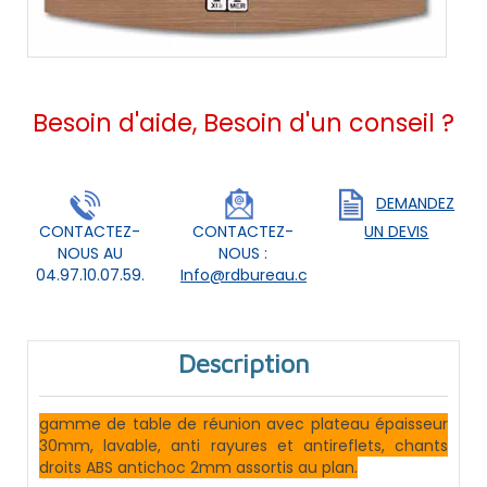
Besoin d'aide, Besoin d'un conseil ?
DEMANDEZ
CONTACTEZ-
CONTACTEZ-
UN DEVIS
NOUS AU
NOUS :
04.97.10.07.59.
Info@rdbureau.com
Description
gamme de table de réunion avec plateau épaisseur
30mm, lavable, anti rayures et antireflets, chants
droits ABS antichoc 2mm assortis au plan.